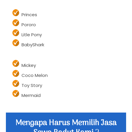
Hulk
Princes
Pororo
Litle Pony
BabyShark
Mickey
Coco Melon
Toy Story
Mermaid
Mengapa Harus Memilih Jasa