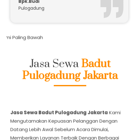
Badutnya Kocak Seru..
Bpk.Budi
Pulogadung
Dafta
Jasa Sewa
Badut
Pulogadung Jakarta
Jasa Sewa Badut Pulogadung Jakarta
Kami