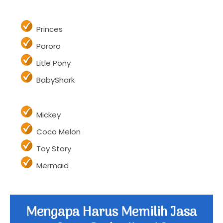
Cpt.Amerika
Hulk
Princes
Pororo
Litle Pony
BabyShark
Mickey
Coco Melon
Toy Story
Mermaid