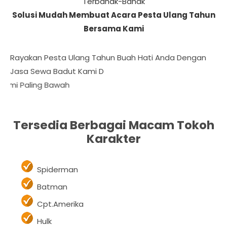
Anak-Anak Sehingga Tercipta Kenyamanan Dan
Membuat Penonton Terhibur Dengan Gelak Tawa
Terbahak-Bahak
Solusi Mudah Membuat Acara Pesta Ulang Tahun
Bersama Kami
Rayakan Pesta Ulang Tahun Buah Hati Anda Dengan
Jasa Sewa Badut Kami Di Pulogadung
Dafta
Tersedia Berbagai Macam Tokoh
Karakter
Spiderman
Batman