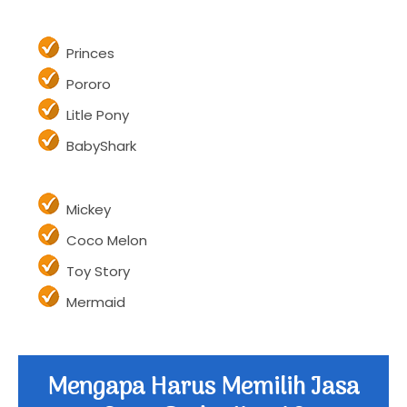
Cpt.Amerika
Hulk
Princes
Pororo
Litle Pony
BabyShark
Mickey
Coco Melon
Toy Story
Mermaid