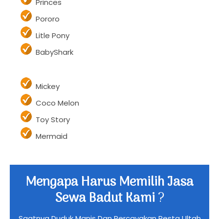
Princes
Pororo
Litle Pony
BabyShark
Mickey
Coco Melon
Toy Story
Mermaid
Mengapa Harus Memilih Jasa
Sewa Badut Kami
?
Saatnya Duduk Manis Dan Percayakan Pesta Ultah